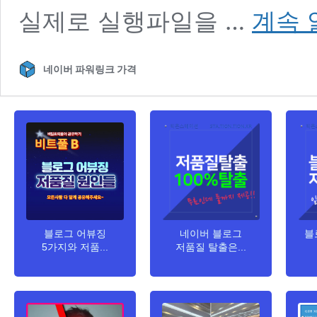
워
실제로 실행파일을 …
계속 
드
프
레
네이버 파워링크 가격
스
EXE
실
행
파
일
업
로
드
방
법
블로그 어뷰징
네이버 블로그
블
5가지와 저품...
저품질 탈출은...