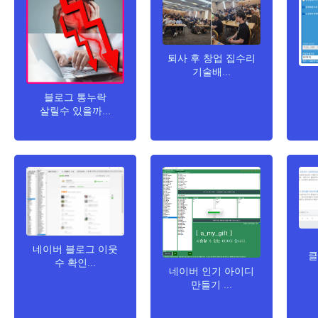
퇴사 후 창업 집수리
기술배...
블로그 통누락
살릴수 있을까...
네이버 블로그 이웃
클
수 확인...
네이버 인기 아이디
만들기 ...