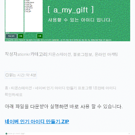
작성자
카테고리:
ationkr
티온스테이션
, 
블로그정보
, 
온라인 마케팅
읽는 시간: 약 4분
schedule
홈
›
티온스테이션
›
네이버 인기 아이디 만들기 프로그램 1초만에 아이디
확인하세요
아래 파일을 다운받아 실행하면 바로 사용 할 수 있습니다.
네이버 인기 아이디 만들기.ZIP