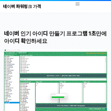
콘
네이버 파워링크 가격
텐
츠
로
바
네이버 인기 아이디 만들기 프로그램 1초만에
로
아이디 확인하세요
가
기