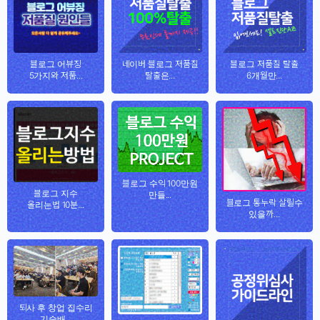
블로그 어뷰징
네이버 블로그 저품질
블로그 저품질 탈출
5가지와 저품...
탈출은...
6개월만...
블로그 수익 100만원
블로그 지수
만들...
블로그 통누락 살릴수
올리는법 10분...
있을까...
퇴사 후 창업 집수리
기술배...