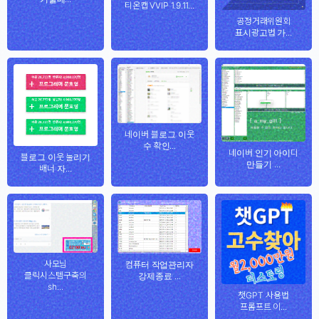
티온캡 VVIP 1.9.11...
공정거래위원회
표시광고법 가...
네이버 블로그 이웃
수 확인...
네이버 인기 아이디
블로그 이웃 늘리기
만들기 ...
배너 자...
사모님
컴퓨터 작업관리자
클릭시스템구축의
강제종료 ...
sh...
챗GPT 사용법
프롬프트 이...