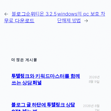
←
블로그순위티온 3.2.5
windows의 pc 보호 차
무료 다운로드
단해제 방법
→
더 많은 게시물
투텔링크와 키워드마스터를 함께
2026년
8월 9일
쓰는 상담 퍼널
블로그 글 하단에 투텔링크 상담
2026년 8월
7일