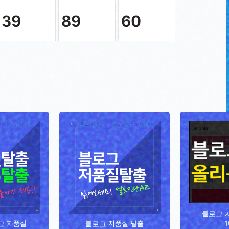
39
89
60
블로그 
1
그 저품질
블로그 저품질 탈출