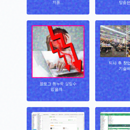
저품...
탈출은.
퇴사 후 창
기술배.
블로그 통누락 살릴수
있을까...