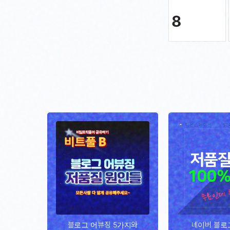
8
블로그 어뷰징 5가지와
네이버 블로