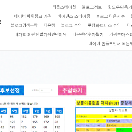
티온스테이션
블로그정보
윈도우단축
네이버 파워링크 가격
바이낸스 스테이킹
블로그 티온지수
크
블로그검색누락
티온캡
블로그 수익
쿠팡파트너스 수익
티
내가1000만원벌기쉬웠던이유
티온랜덤숫자뽑기
키워드마스
네이버 인플루언서 되는