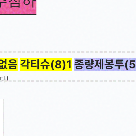
추첨하기
리셋
없음
각티슈(8)1
종량제봉투(5
다!
)
치약(8)
칫솔(10)
주방세제(
주방세제4
흑마늘엑기스3
의