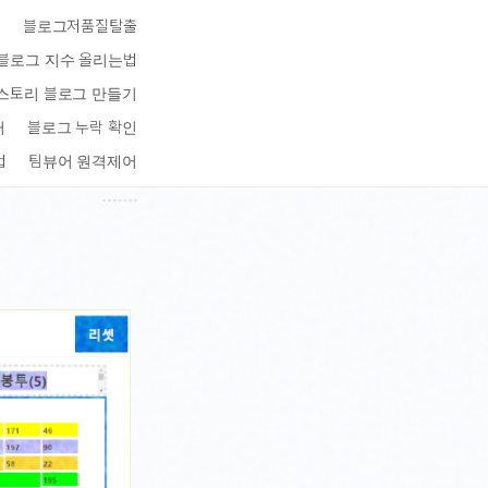
키
블로그저품질탈출
블로그 지수 올리는법
스토리 블로그 만들기
터
블로그 누락 확인
법
팀뷰어 원격제어