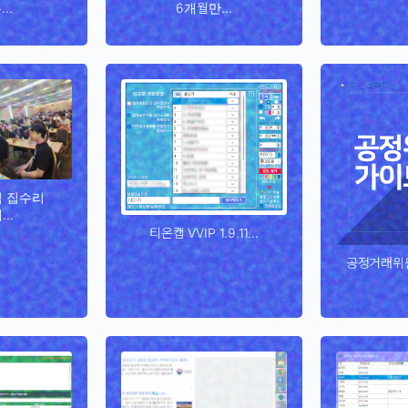
..
6개월만...
업 집수리
..
티온캡 VVIP 1.9.11...
공정거래위