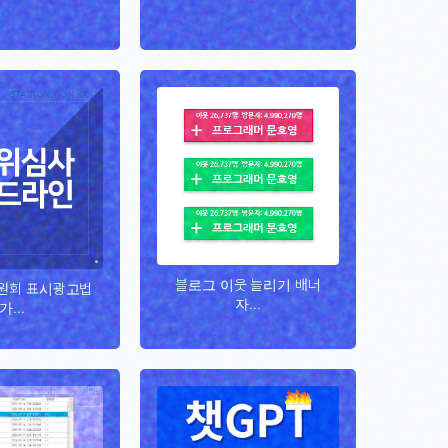
블로그 이웃 늘리기 배너
원회 표시광고법
자...
가...