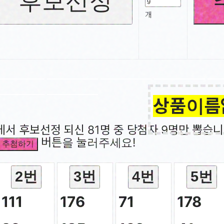
후보선정
개
99
상품이름
에서 후보선정 되신 81명 중 당첨자 9명만 뽑습니
버튼을 눌러주세요!
추첨하기
롤휴지(6
2번
3번
4번
5번
111
176
71
178
각티슈8