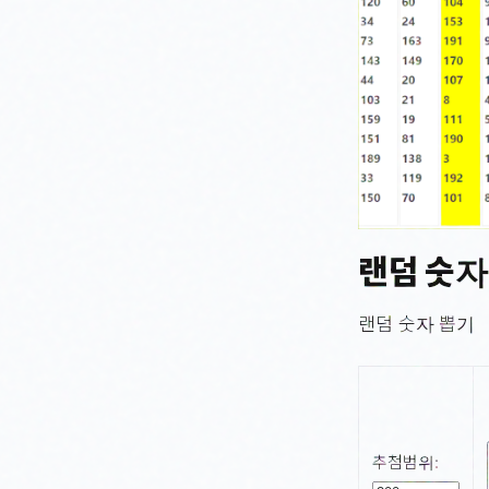
랜덤 숫자
랜덤 숫자 뽑기
추첨범위: