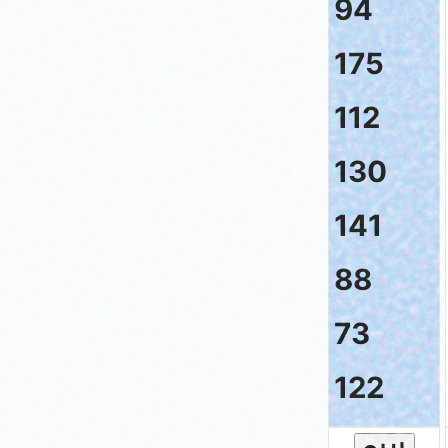
94
175
112
130
141
88
73
122