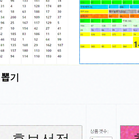
 뽑기
상품갯수: