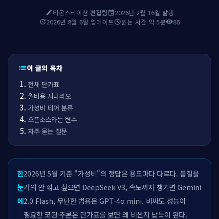
티온스테이션 편집팀
2026년 2월 16일 발행
edit
event
2026년 8월 6일 업데이트
읽는 시간 약 5분
86
update
schedule
visibility
이 글의 목차
list
전체 단가표
월비용 시나리오
가성비 티어 분류
오픈소스라는 변수
자주 묻는 질문
한
2026년 5월 기준 "가성비"의 정답은 용도마다 다르다. 품질을
눈
거의 안 깎고 싶으면 DeepSeek V3, 속도까지 챙기면 Gemini
에
2.0 Flash, 무난한 범용은 GPT-4o mini. 비싸도 성능이
필요한 코딩·추론은 단가표를 보면 왜 비싼지 납득이 된다.