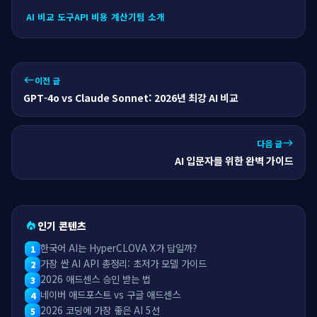
AI 비교 도구
API 비용 계산기
팀 소개
이전 글
west
GPT-4o vs Claude Sonnet: 2026년 최강 AI 비교
다음 글
east
AI 입문자를 위한 완벽 가이드
인기 콘텐츠
local_fire_department
한국어 AI는 HyperCLOVA X가 답일까?
1
가장 싼 AI API 총정리: 초저가 모델 가이드
2
2026 애드센스 승인 받는 법
3
네이버 애드포스트 vs 구글 애드센스
4
2026 코딩에 가장 좋은 AI 5선
5