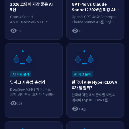
2026 코딩에 가장 좋은 AI
GPT-4o vs Claude
5선
Sonnet: 2026년 최강 AI
비교
Opus 4·Sonnet
OpenAI GPT-4o와 Anthropic
4.5·o1·DeepSeek V3·GPT-
Claude Sonnet 4.5를 코딩·
4o를 상황별로 추천하는 코딩 AI
추론·창의·속도·가격으로 정면
visibility
visibility
108
75
가이드.
비교하고 용도별로 추천합니다.
AI 비교 분석
AI 비교 분석
딥시크 사용법 총정리
한국어 AI는 HyperCLOVA
X가 답일까?
DeepSeek V3·R1 차이, 무료
체험, API 연동, 초저가 가성비와
한국어 작업에서 글로벌 모델과
데이터 한계.
네이버 HyperCLOVA X를
visibility
105
솔직하게 비교합니다.
visibility
1.4천