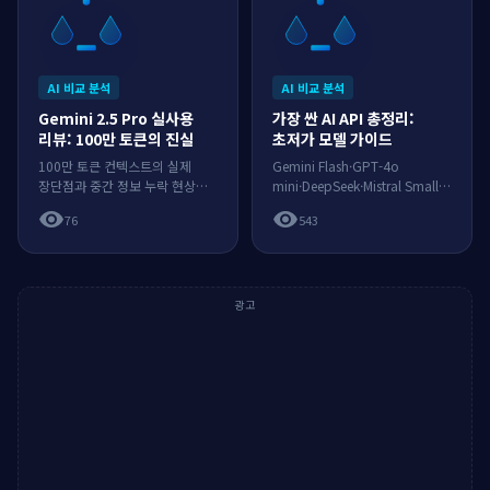
AI 비교 분석
AI 비교 분석
Gemini 2.5 Pro 실사용
가장 싼 AI API 총정리:
리뷰: 100만 토큰의 진실
초저가 모델 가이드
100만 토큰 컨텍스트의 실제
Gemini Flash·GPT-4o
장단점과 중간 정보 누락 현상을
mini·DeepSeek·Mistral Small의
실사용으로 검증했습니다.
단가와 품질 트레이드오프를
visibility
visibility
76
543
정리합니다.
광고