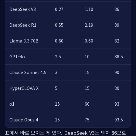
DeepSeek V3
0.27
1.10
86
초
DeepSeek R1
0.55
2.19
89
초
Llama 3.3 70B
0.60
0.60
82
가
GPT-4o
2.5
10
88.5
범
Claude Sonnet 4.5
3
15
90
코
HyperCLOVA X
5
15
80
한
o1
15
60
93
논
Claude Opus 4
15
75
93.5
코
표에서 바로 보이는 게 있다. DeepSeek V3는 벤치 86으로