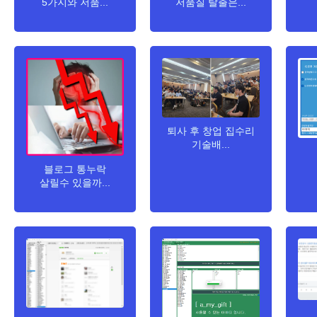
5가지와 저품...
저품질 탈출은...
퇴사 후 창업 집수리
기술배...
블로그 통누락
살릴수 있을까...