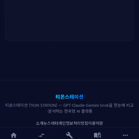
티온스테이션
티온스테이션 (TION STATION) — GPT·Claude·Gemini·Grok을 한눈에 비교
·분석하는 한국형 AI 플랫폼
소개
뉴스레터
개인정보처리방침
이용약관
home
compare_arrows
build
auto_stories
more_horiz
© 2026 티온스테이션 (TION STATION). All rights reserved.