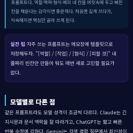
프롬프트다. 역할·맥락·형식·예외 네 칸을 머릿속에 두고 빠진
칸을 채운다는 감각이면 충분하다. 처음엔 길게 쓰다가,
익숙해지면 핵심만 골라 쓰게 된다.
실전 팁
자주 쓰는 프롬프트는 메모장에 템플릿으로
저장해두자. "[역할] / [작업] / [형식] / [피할 것]" 네
줄짜리 빈칸만 만들어 둬도 매번 새로 고민할 필요가
없다.
모델별로 다른 점
같은 프롬프트라도 모델 성격이 조금씩 다르다. Claude는 긴
지시문과 문서 맥락을 잘 따라가고, ChatGPT는 짧고 빠른
반복 수정에 강하다. Gemini는 검색 결합 질문에서 최신성이