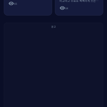
해결하는 실전법.
비교하고 무료로 똑똑하게 쓰는
visibility
65
요령을 정리합니다.
visibility
64
광고