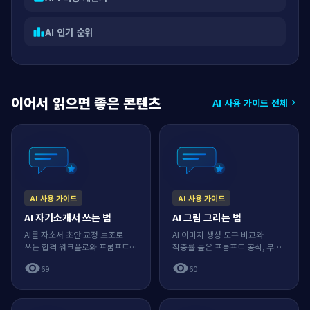
AI 인기 순위
leaderboard
이어서 읽으면 좋은 콘텐츠
AI 사용 가이드 전체
chevron_right
AI 사용 가이드
AI 사용 가이드
AI 자기소개서 쓰는 법
AI 그림 그리는 법
AI를 자소서 초안·교정 보조로
AI 이미지 생성 도구 비교와
쓰는 합격 워크플로와 프롬프트,
적중률 높은 프롬프트 공식, 무료
윤리 주의점.
사용·저작권까지.
visibility
visibility
69
60