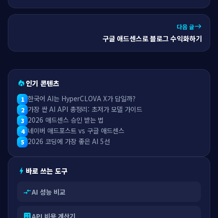
다음 글
east
구글 애드센스로 블로그 수익화하기
인기 콘텐츠
local_fire_department
한국어 AI는 HyperCLOVA X가 답일까?
1
가장 싼 AI API 총정리: 초저가 모델 가이드
2
2026 애드센스 승인 받는 법
3
네이버 애드포스트 vs 구글 애드센스
4
2026 코딩에 가장 좋은 AI 5선
5
바로 쓰는 도구
bolt
AI 성능 비교
compare_arrows
API 비용 계산기
calculate