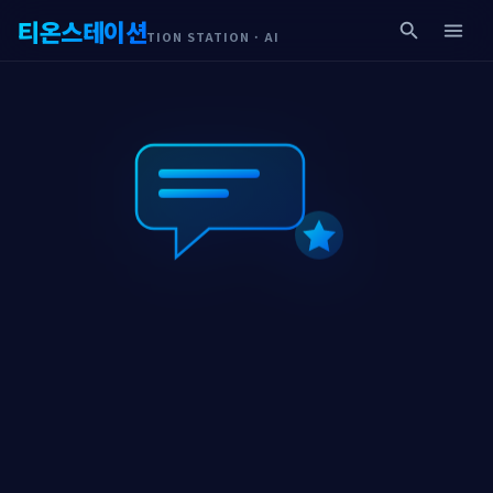
티온스테이션
search
menu
TION STATION · AI