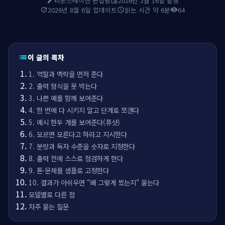
티온스테이션 편집팀
2026년 2월 16일 발행
edit
event
2026년 8월 6일 업데이트
읽는 시간 약 6분
64
update
schedule
visibility
이 글의 목차
list
1. 역할과 맥락을 먼저 준다
2. 출력 형식을 못 박는다
3. 나쁜 예를 함께 보여준다
4. 한 번에 다 시키지 말고 단계로 쪼갠다
5. 예시 한두 개를 보여준다(퓨샷)
6. 모르면 모른다고 하라고 지시한다
7. 분량과 독자 수준을 숫자로 지정한다
8. 출력 전에 스스로 점검하게 한다
9. 톤·문체를 샘플로 고정한다
10. 결과가 아쉬우면 "왜 그렇게 썼는지" 묻는다
모델별로 다른 점
자주 묻는 질문