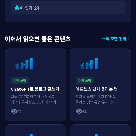
AI 인기 순위
leaderboard
이어서 읽으면 좋은 콘텐츠
수익 모델 전체
chevron_right
수익 모델
수익 모델
ChatGPT로 블로그 글쓰기
애드센스 단가 올리는 법
ChatGPT로 빠르게 쓰면서도
광고를 늘리지 않고 RPM을
검색에 통하는 AI 초안+사람 가공
올리는 검색 유입·주제 단가·
워크플로와 프롬프트.
체류시간·광고 위치 전략.
visibility
visibility
72
86