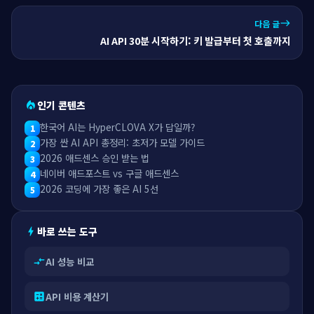
다음 글
east
AI API 30분 시작하기: 키 발급부터 첫 호출까지
인기 콘텐츠
local_fire_department
한국어 AI는 HyperCLOVA X가 답일까?
1
가장 싼 AI API 총정리: 초저가 모델 가이드
2
2026 애드센스 승인 받는 법
3
네이버 애드포스트 vs 구글 애드센스
4
2026 코딩에 가장 좋은 AI 5선
5
바로 쓰는 도구
bolt
AI 성능 비교
compare_arrows
API 비용 계산기
calculate