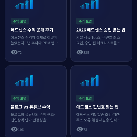
수익 모델
수익 모델
애드센스 수익 공개 후기
2026 애드센스 승인 받는 법
애드센스 수익이 실제로 어떻게
거절 사유 Top5, 콘텐츠 최소
늘었는지 1년 추이와 RPM 현실,
요건, 승인 전 체크리스트를
수익을 바꾼 3가지를 가공 없이
정리합니다.
visibility
visibility
72
335
공개합니다.
수익 모델
수익 모델
블로그 vs 유튜브 수익
애드센스 핀번호 받는 법
블로그와 유튜브의 수익 구조·
애드센스 PIN 발송 조건·기간·
진입장벽·단가·안정성을
주소 오류 해결·재발송·입력
비교하고 병행 전략을
방법까지 한 번에 정리.
visibility
visibility
106
73
제시합니다.