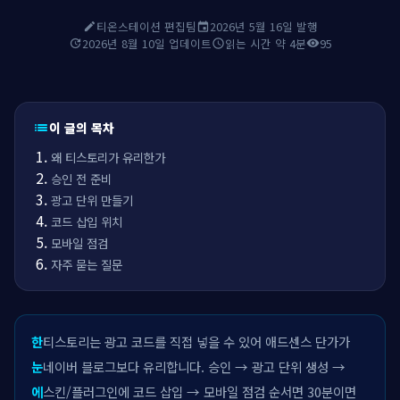
티온스테이션 편집팀
2026년 5월 16일 발행
edit
event
2026년 8월 10일 업데이트
읽는 시간 약 4분
95
update
schedule
visibility
이 글의 목차
list
왜 티스토리가 유리한가
승인 전 준비
광고 단위 만들기
코드 삽입 위치
모바일 점검
자주 묻는 질문
한
티스토리는 광고 코드를 직접 넣을 수 있어 애드센스 단가가
눈
네이버 블로그보다 유리합니다. 승인 → 광고 단위 생성 →
에
스킨/플러그인에 코드 삽입 → 모바일 점검 순서면 30분이면