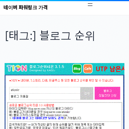
콘
네이버 파워링크 가격
텐
츠
로
[태그:]
블로그 순위
바
로
가
기