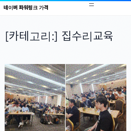
콘
네이버 파워링크 가격
텐
츠
로
[카테고리:]
집수리교육
바
로
가
기