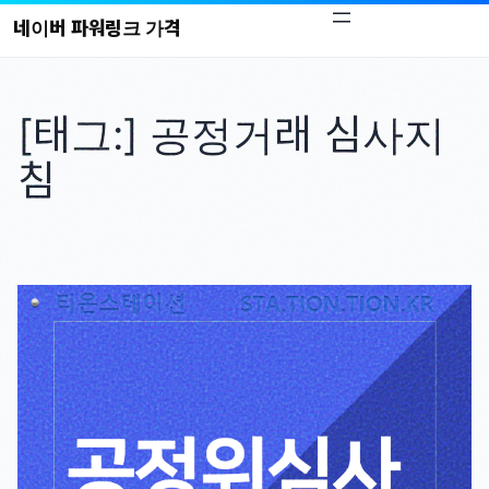
콘
네이버 파워링크 가격
텐
츠
로
[태그:]
공정거래 심사지
바
로
침
가
기