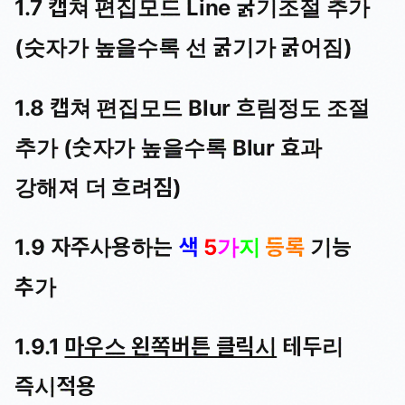
1.7 캡쳐 편집모드 Line 굵기조절 추가
(숫자가 높을수록 선 굵기가 굵어짐)
1.8 캡쳐 편집모드 Blur 흐림정도 조절
추가 (숫자가 높을수록 Blur 효과
강해져 더 흐려짐)
1.9 자주사용하는
색
5
가
지
등록
기능
추가
1.9.1
마우스 왼쪽버튼 클릭시
테두리
즉시적용