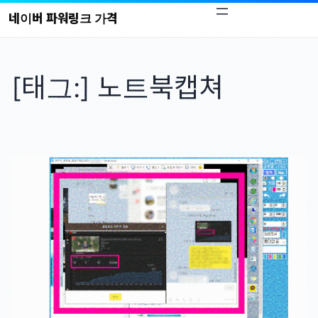
콘
네이버 파워링크 가격
텐
츠
로
[태그:]
노트북캡쳐
바
로
가
기