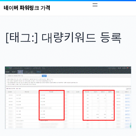
콘
네이버 파워링크 가격
텐
츠
로
[태그:]
대량키워드 등록
바
로
가
기