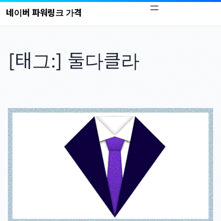
콘
네이버 파워링크 가격
텐
츠
로
[태그:]
둘다클라
바
로
가
기