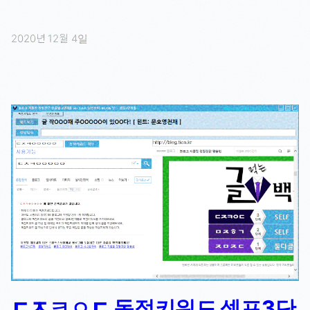
2020년 12월 4일
ㄷㅈㅋㅇㄷ 독점키워드 셀프3단