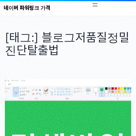
콘
네이버 파워링크 가격
텐
츠
로
[태그:]
블로그저품질정밀
바
로
진단탈출법
가
기