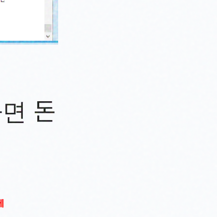
면 돈
에