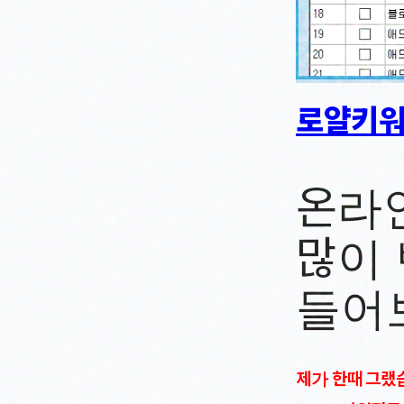
로얄키워
온라
많이
들어
제가 한때 그랬