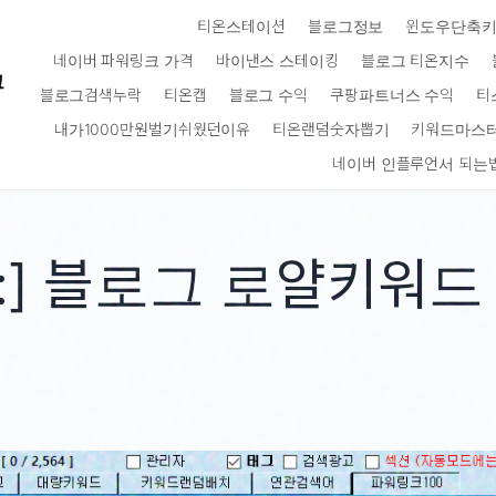
티온스테이션
블로그정보
윈도우단축
네이버 파워링크 가격
바이낸스 스테이킹
블로그 티온지수
크
블로그검색누락
티온캡
블로그 수익
쿠팡파트너스 수익
티
내가1000만원벌기쉬웠던이유
티온랜덤숫자뽑기
키워드마스
네이버 인플루언서 되는
:]
블로그 로얄키워드