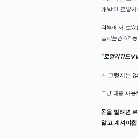
개발한 로얄키
외부에서 보았
늘리는건가?’
등
“로얄키워드 V
꼭 그렇지는 
그냥 대충 사용
돈을 벌려면 
알고 계셔야합