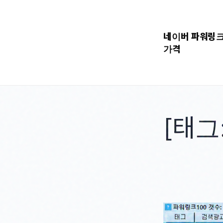
콘
텐
네이버 파워링
츠
가격
로
바
로
가
기
[태그