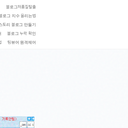
키
블로그저품질탈출
블로그 지수 올리는법
스토리 블로그 만들기
터
블로그 누락 확인
법
팀뷰어 원격제어