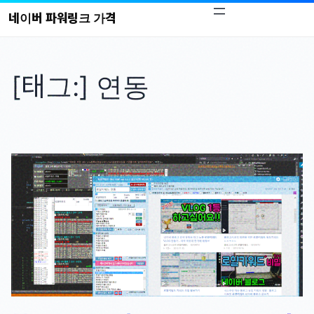
콘
네이버 파워링크 가격
텐
츠
로
[태그:]
연동
바
로
가
기