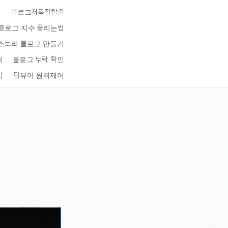
키
블로그저품질탈출
블로그 지수 올리는법
스토리 블로그 만들기
터
블로그 누락 확인
법
팀뷰어 원격제어