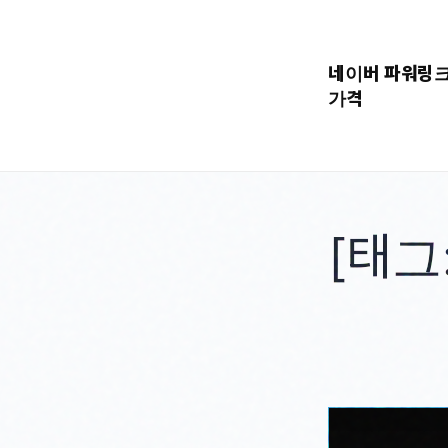
콘
텐
네이버 파워링
츠
가격
로
바
로
가
기
[태그