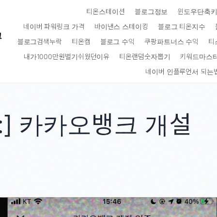
티온스테이션
블로그정보
윈도우단축
네이버 파워링크 가격
바이낸스 스테이킹
블로그 티온지수
크
블로그검색누락
티온캡
블로그 수익
쿠팡파트너스 수익
티
내가1000만원벌기쉬웠던이유
티온랜덤숫자뽑기
키워드마스
네이버 인플루언서 되는
:]
카카오뱅크 개설