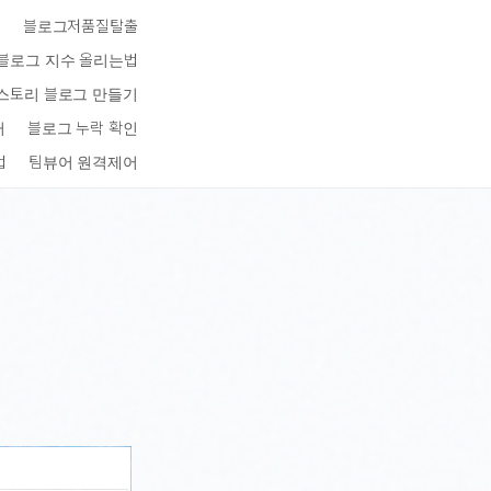
키
블로그저품질탈출
블로그 지수 올리는법
스토리 블로그 만들기
터
블로그 누락 확인
법
팀뷰어 원격제어