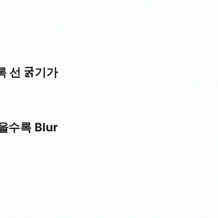
록 선 굵기가
을수록 Blur