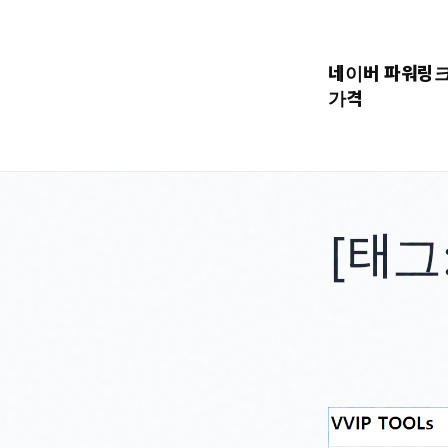
콘
텐
네이버 파워링
츠
가격
로
바
로
가
기
[태그