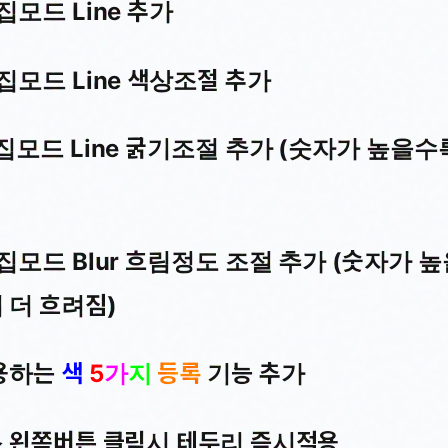
편집모드 Line 추가
편집모드 Line 색상조절 추가
 편집모드 Line 굵기조절 추가 (숫자가 높을수
편집모드 Blur 흐림정도 조절 추가 (숫자가 높
 더 흐려짐)
사용하는
색
5
가
지
등록
기능 추가
 왼쪽버튼 클릭시
테두리 즉시적용