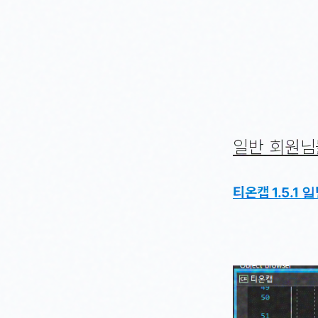
일반 회원님들
티온캡 1.5.