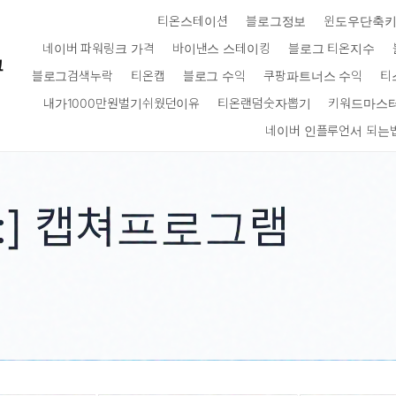
티온스테이션
블로그정보
윈도우단축
네이버 파워링크 가격
바이낸스 스테이킹
블로그 티온지수
크
블로그검색누락
티온캡
블로그 수익
쿠팡파트너스 수익
티
내가1000만원벌기쉬웠던이유
티온랜덤숫자뽑기
키워드마스
네이버 인플루언서 되는
:]
캡쳐프로그램