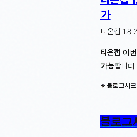
가
티온캡 1.8
티온캡 이번
가능
합니다.
※ 블로그시크
블로그