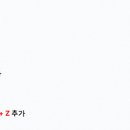
가
 + Z
추가