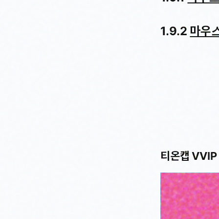
1.9.2
마우
티온캡 VVI