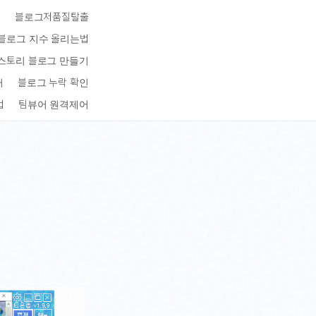
키
블로그저품질탈출
블로그 지수 올리는법
스토리 블로그 만들기
터
블로그 누락 확인
법
팀뷰어 원격제어