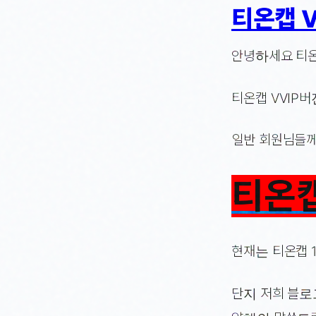
티온캡 V
안녕하세요 티온
티온캡 VVIP
일반 회원님들께서
티온캡
현재는 티온캡 
단지 저희 블