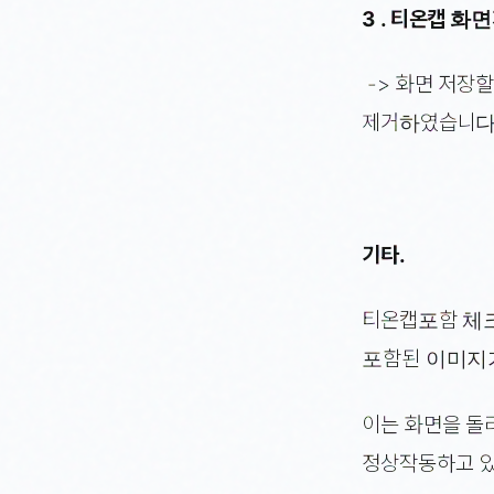
3 . 티온캡 
-> 화면 저장
제거하였습니다
기타.
티온캡포함 체크
포함된 이미지
이는 화면을 돌
정상작동하고 