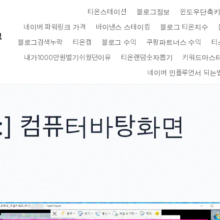
티온스테이션
블로그정보
윈도우단축
네이버 파워링크 가격
바이낸스 스테이킹
블로그 티온지수
크
블로그검색누락
티온캡
블로그 수익
쿠팡파트너스 수익
티
내가1000만원벌기쉬웠던이유
티온랜덤숫자뽑기
키워드마스
네이버 인플루언서 되는
:]
컴퓨터바탕화면