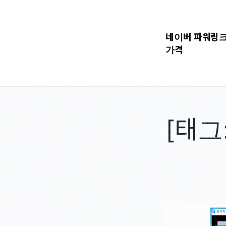
콘
텐
네이버 파워링
츠
가격
로
바
로
가
기
[태그