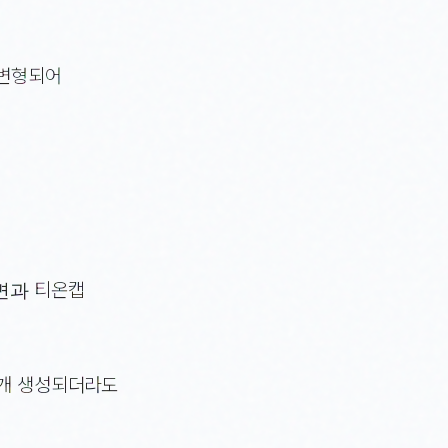
 변형되어
면과 티온캡
2개 생성되더라도