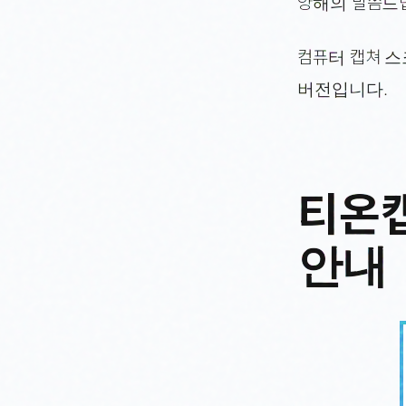
양해의 말씀드
컴퓨터 캡쳐 
버전입니다.
티온캡
안내