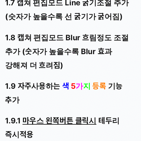
1.7 캡쳐 편집모드 Line 굵기조절 추가
(숫자가 높을수록 선 굵기가 굵어짐)
1.8 캡쳐 편집모드 Blur 흐림정도 조절
추가 (숫자가 높을수록 Blur 효과
강해져 더 흐려짐)
1.9 자주사용하는
색
5
가
지
등록
기능
추가
1.9.1
마우스 왼쪽버튼 클릭시
테두리
즉시적용