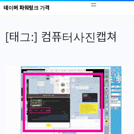
콘
네이버 파워링크 가격
텐
츠
로
[태그:]
컴퓨터사진캡쳐
바
로
가
기