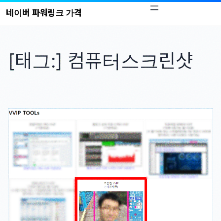
콘
네이버 파워링크 가격
텐
츠
로
[태그:]
컴퓨터스크린샷
바
로
가
기