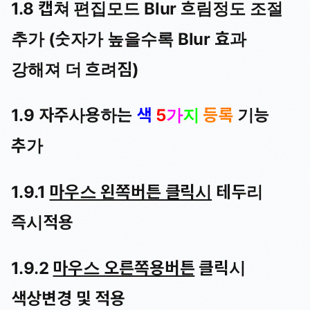
1.8 캡쳐 편집모드 Blur 흐림정도 조절
추가 (숫자가 높을수록 Blur 효과
강해져 더 흐려짐)
1.9 자주사용하는
색
5
가
지
등록
기능
추가
1.9.1
마우스 왼쪽버튼 클릭시
테두리
즉시적용
1.9.2
마우스 오른쪽용버튼
클릭시
색상변경 및 적용