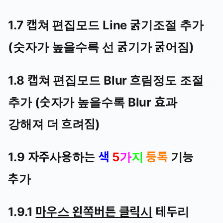
1.7 캡쳐 편집모드 Line 굵기조절 추가
(숫자가 높을수록 선 굵기가 굵어짐)
1.8 캡쳐 편집모드 Blur 흐림정도 조절
추가 (숫자가 높을수록 Blur 효과
강해져 더 흐려짐)
1.9 자주사용하는
색
5
가
지
등록
기능
추가
1.9.1
마우스 왼쪽버튼 클릭시
테두리