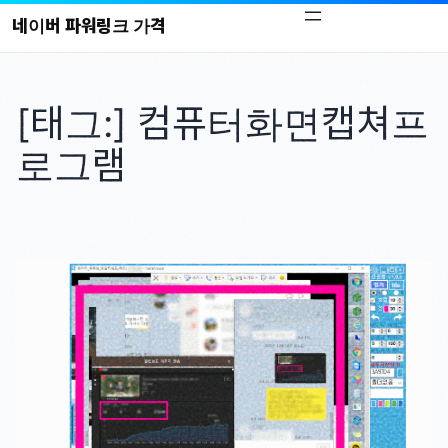
콘
네이버 파워링크 가격
텐
츠
로
[태그:]
컴퓨터화면캡쳐프
바
로
로그램
가
기