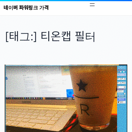
콘
네이버 파워링크 가격
텐
츠
로
[태그:]
티온캡 필터
바
로
가
기