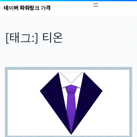
콘
네이버 파워링크 가격
텐
츠
로
[태그:]
티온
바
로
가
기