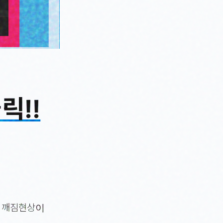
릭!!
야 깨짐현상이