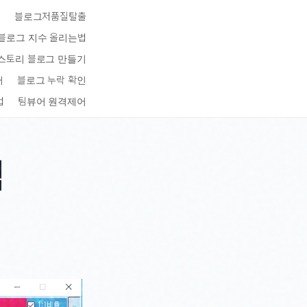
키
블로그저품질탈출
블로그 지수 올리는법
스토리 블로그 만들기
터
블로그 누락 확인
법
팀뷰어 원격제어
램