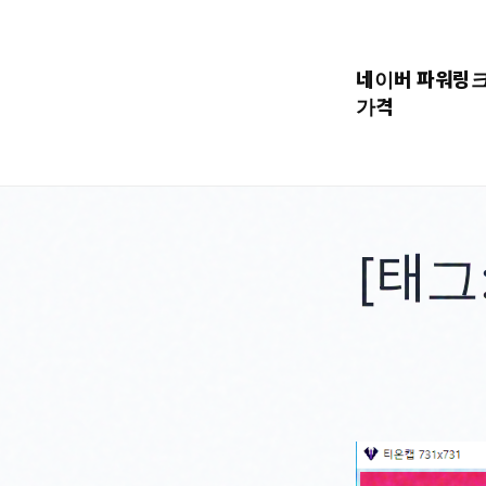
콘
텐
네이버 파워링
츠
가격
로
바
로
가
기
[태그