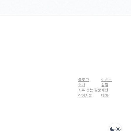
블로그
이벤트
소개
상점
자주 묻는 질문
패턴
작성자들
테마
dark_mode
light_mode