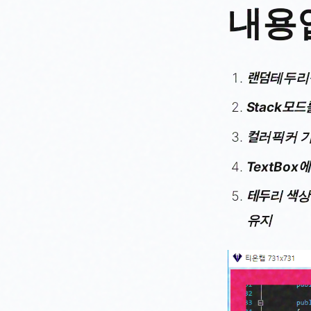
내용
랜덤테두리
Stack모
컬러픽커 기
TextBox
테두리 색상
유지