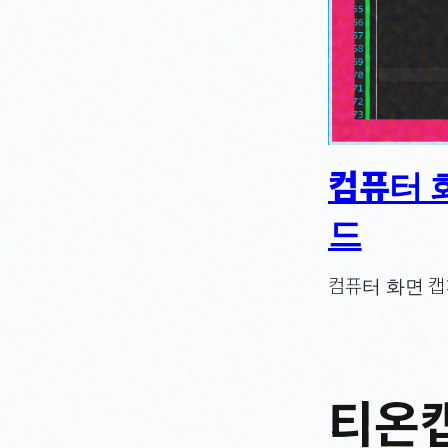
컴퓨터 화
드
컴퓨터 화면 캡
티온캡