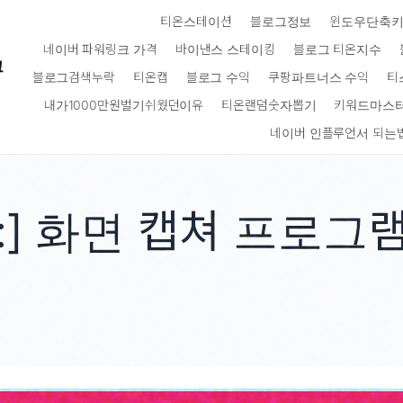
티온스테이션
블로그정보
윈도우단축
네이버 파워링크 가격
바이낸스 스테이킹
블로그 티온지수
크
블로그검색누락
티온캡
블로그 수익
쿠팡파트너스 수익
티
내가1000만원벌기쉬웠던이유
티온랜덤숫자뽑기
키워드마스
네이버 인플루언서 되는
:]
화면 캡쳐 프로그