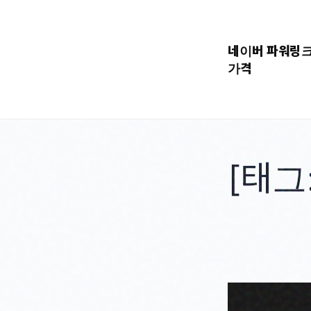
콘
텐
네이버 파워링
츠
가격
로
바
로
가
기
[태그