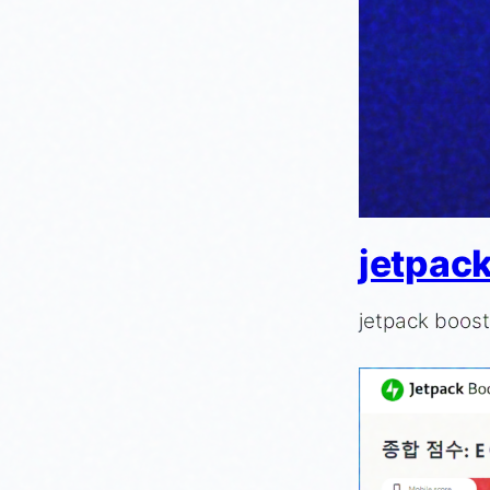
jetpa
jetpack b