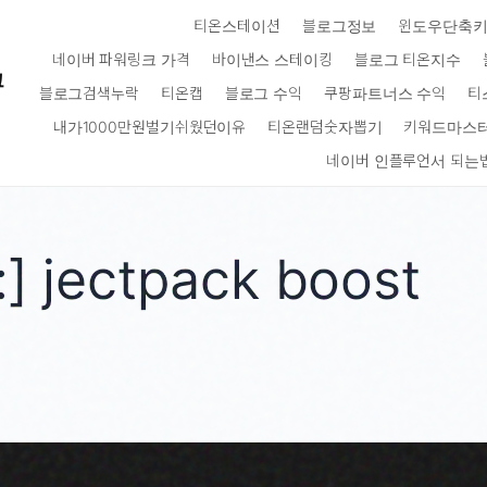
티온스테이션
블로그정보
윈도우단축
네이버 파워링크 가격
바이낸스 스테이킹
블로그 티온지수
크
블로그검색누락
티온캡
블로그 수익
쿠팡파트너스 수익
티
내가1000만원벌기쉬웠던이유
티온랜덤숫자뽑기
키워드마스
네이버 인플루언서 되는
:]
jectpack boost