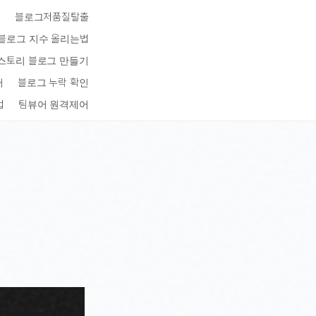
키
블로그저품질탈출
블로그 지수 올리는법
스토리 블로그 만들기
터
블로그 누락 확인
법
팀뷰어 원격제어