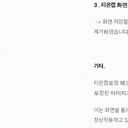
3 . 티온캡 
-> 화면 저장
제거하였습니다
기타.
티온캡포함 체크
포함된 이미지
이는 화면을 돌
정상작동하고 