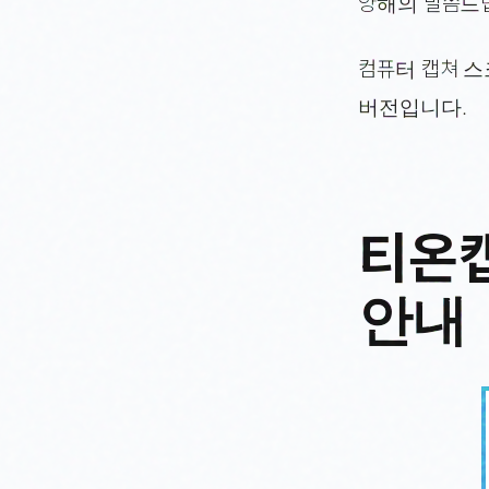
양해의 말씀드
컴퓨터 캡쳐 
버전입니다.
티온캡
안내