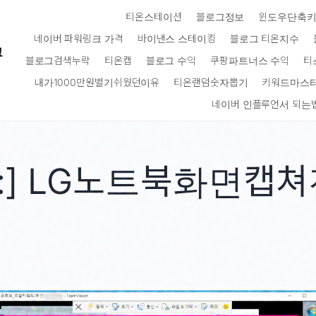
티온스테이션
블로그정보
윈도우단축
네이버 파워링크 가격
바이낸스 스테이킹
블로그 티온지수
크
블로그검색누락
티온캡
블로그 수익
쿠팡파트너스 수익
티
내가1000만원벌기쉬웠던이유
티온랜덤숫자뽑기
키워드마스
네이버 인플루언서 되는
:]
LG노트북화면캡쳐