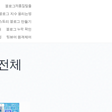
키
블로그저품질탈출
블로그 지수 올리는법
스토리 블로그 만들기
터
블로그 누락 확인
법
팀뷰어 원격제어
전체