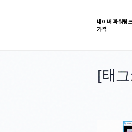
콘
텐
네이버 파워링
츠
가격
로
바
로
가
기
[태그