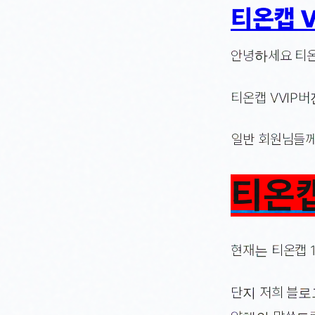
티온캡 V
안녕하세요 티온
티온캡 VVIP
일반 회원님들께서
티온캡
현재는 티온캡 
단지 저희 블