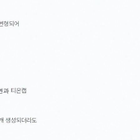
 변형되어
면과 티온캡
2개 생성되더라도