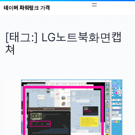
콘
네이버 파워링크 가격
텐
츠
로
[태그:]
LG노트북화면캡
바
로
쳐
가
기