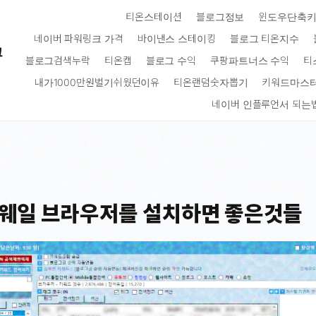
티온스테이션
블로그정보
윈도우단축
네이버 파워링크 가격
바이낸스 스테이킹
블로그 티온지수
크
블로그검색누락
티온캡
블로그 수익
쿠팡파트너스 수익
티
내가1000만원벌기쉬웠던이유
티온랜덤숫자뽑기
키워드마스
네이버 인플루언서 되는
웨일 브라우저를 설치하면 좋은것들