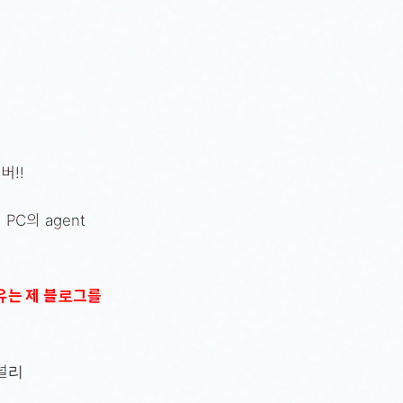
버!!
C의 agent
유는 제 블로그를
널리