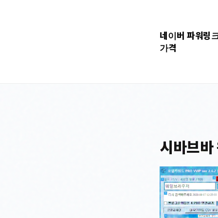
콘
텐
네이버 파워링
츠
가격
로
바
로
가
기
시바브바 