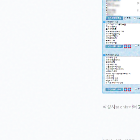
작성자
카테
ationkr