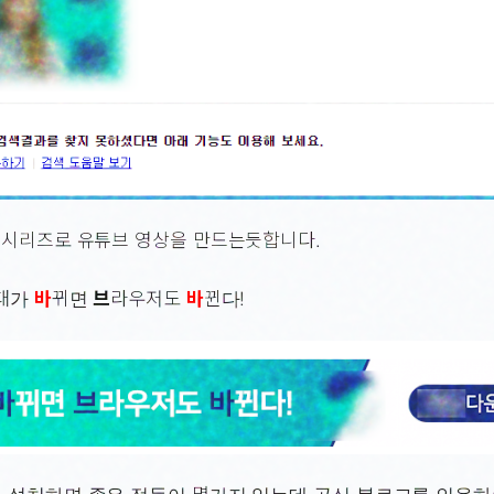
 시리즈로 유튜브 영상을 만드는듯합니다.
대가
바
뀌면
브
라우저도
바
뀐다!