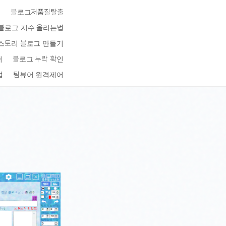
키
블로그저품질탈출
블로그 지수 올리는법
스토리 블로그 만들기
터
블로그 누락 확인
법
팀뷰어 원격제어