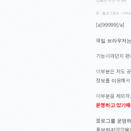
읽는 시간: 약 5분
schedule
홈
›
블로그정보
›
시바
[a]99999[/a]
웨일 브라우저는
기능이라던지 편리
이부분은 저도 공
정보를 이용해서
이부분을 제외하
운영하고 있기때
블로그를 운영하
홍보하지않았을까