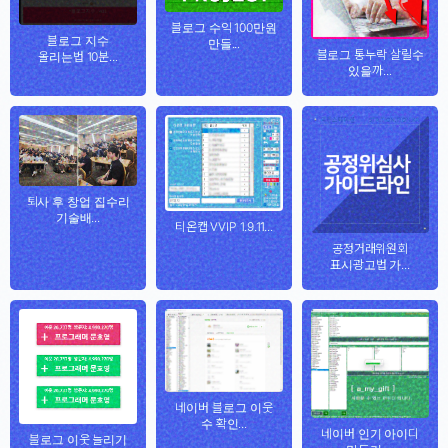
블로그 수익 100만원
블로그 지수
만들...
블로그 통누락 살릴수
올리는법 10분...
있을까...
퇴사 후 창업 집수리
기술배...
티온캡 VVIP 1.9.11...
공정거래위원회
표시광고법 가...
네이버 블로그 이웃
수 확인...
네이버 인기 아이디
블로그 이웃 늘리기