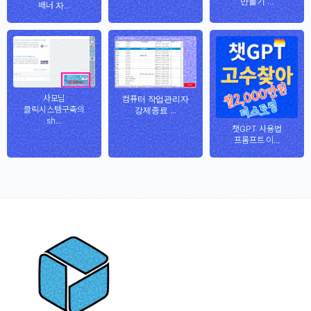
만들기 ...
배너 자...
사모님
컴퓨터 작업관리자
클릭시스템구축의
강제종료 ...
sh...
챗GPT 사용법
프롬프트 이...