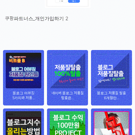
쿠팡파트너스_개인가입하기 2
블로그 어뷰징
네이버 블로그 저품질
블로그 저품질 탈출
5가지와 저품...
탈출은...
6개월만...