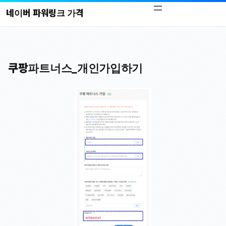
콘
네이버 파워링크 가격
텐
츠
로
바
쿠팡파트너스_개인가입하기
로
가
기