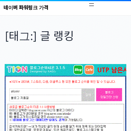
콘
네이버 파워링크 가격
텐
츠
로
[태그:]
글 랭킹
바
로
가
기