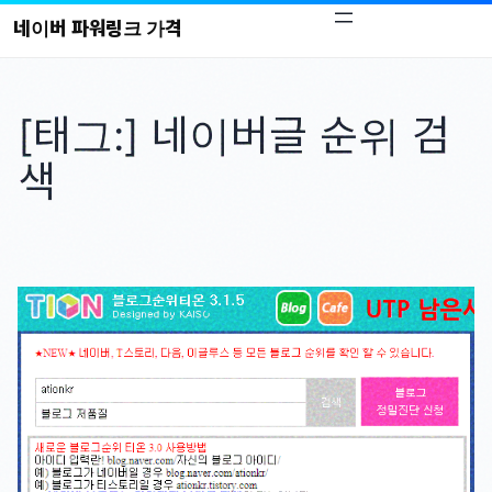
콘
네이버 파워링크 가격
텐
츠
로
[태그:]
네이버글 순위 검
바
로
색
가
기