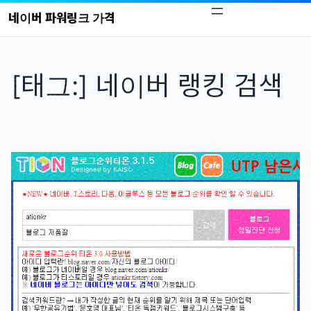
콘
네이버 파워링크 가격
텐
츠
로
[태그:]
네이버 랭킹 검색
바
로
가
기