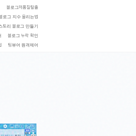
키
블로그저품질탈출
블로그 지수 올리는법
스토리 블로그 만들기
터
블로그 누락 확인
법
팀뷰어 원격제어