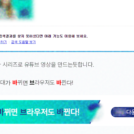
 시리즈로 유튜브 영상을 만드는듯합니다.
시
대가
바
뀌면
브
라우저도
바
뀐다!