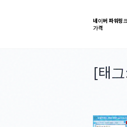
콘
텐
네이버 파워링
츠
가격
로
바
로
가
기
[태그