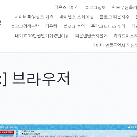
티온스테이션
블로그정보
윈도우단축
네이버 파워링크 가격
바이낸스 스테이킹
블로그 티온지수
크
블로그검색누락
티온캡
블로그 수익
쿠팡파트너스 수익
티
내가1000만원벌기쉬웠던이유
티온랜덤숫자뽑기
키워드마스
네이버 인플루언서 되는
:]
브라우저