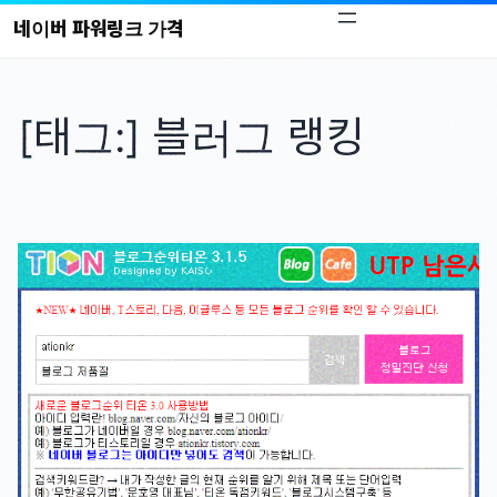
콘
네이버 파워링크 가격
텐
츠
로
[태그:]
블러그 랭킹
바
로
가
기