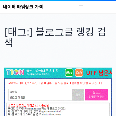
콘
네이버 파워링크 가격
텐
츠
로
[태그:]
블로그글 랭킹 검
바
로
색
가
기