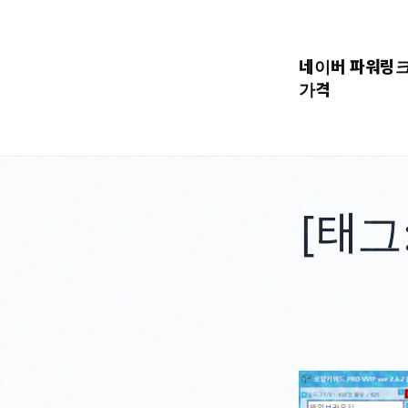
콘
텐
네이버 파워링
츠
가격
로
바
로
가
기
[태그