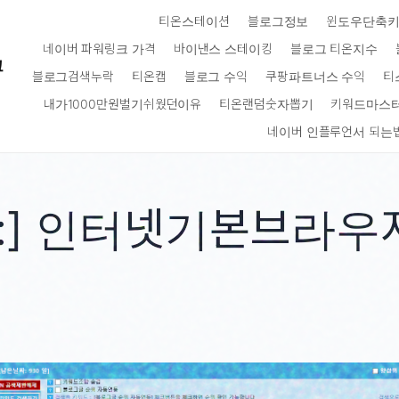
티온스테이션
블로그정보
윈도우단축
네이버 파워링크 가격
바이낸스 스테이킹
블로그 티온지수
크
블로그검색누락
티온캡
블로그 수익
쿠팡파트너스 수익
티
내가1000만원벌기쉬웠던이유
티온랜덤숫자뽑기
키워드마스
네이버 인플루언서 되는
:]
인터넷기본브라우