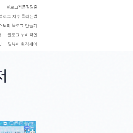
키
블로그저품질탈출
블로그 지수 올리는법
스토리 블로그 만들기
터
블로그 누락 확인
법
팀뷰어 원격제어
저