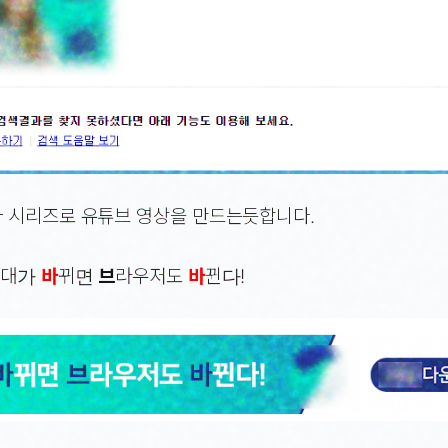
 시리즈로 유튜브 영상을 만드는듯합니다.
시
대가
바
뀌면
브
라우저도
바
뀐다!