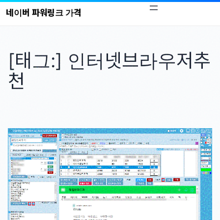
콘
네이버 파워링크 가격
텐
츠
로
[태그:]
인터넷브라우저추
바
로
천
가
기