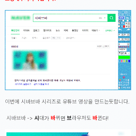
이번에 시바브바 시리즈로 유튜브 영상을 만드는듯합니다.
시바브바 ->
시
대가
바
뀌면
브
라우저도
바
뀐다!