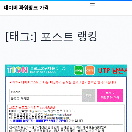
콘
네이버 파워링크 가격
텐
츠
로
[태그:]
포스트 랭킹
바
로
가
기