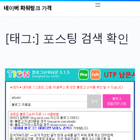
콘
네이버 파워링크 가격
텐
츠
로
[태그:]
포스팅 검색 확인
바
로
가
기