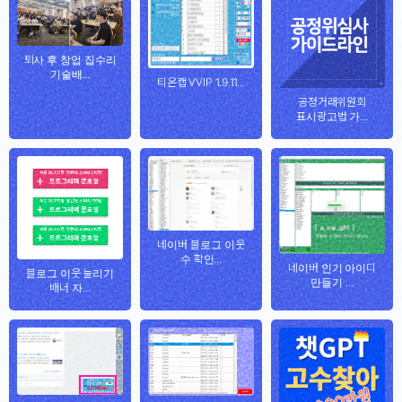
퇴사 후 창업 집수리
기술배...
티온캡 VVIP 1.9.11...
공정거래위원회
표시광고법 가...
네이버 블로그 이웃
수 확인...
네이버 인기 아이디
블로그 이웃 늘리기
만들기 ...
배너 자...