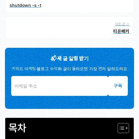
shutdown -s -t
다음 글 →
티온배커
📬 새 글 알림 받기
키워드 마케팅·블로그 수익화 글이 올라오면 가장 먼저 알려드려요
구독
목차