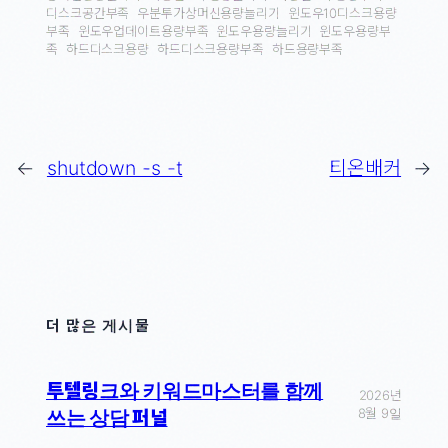
디스크공간부족
우분투가상머신용량늘리기
윈도우10디스크용량
부족
윈도우업데이트용량부족
윈도우용량늘리기
윈도우용량부
족
하드디스크용량
하드디스크용량부족
하드용량부족
←
shutdown -s -t
티온배커
→
더 많은 게시물
투텔링크와 키워드마스터를 함께
2026년
8월 9일
쓰는 상담 퍼널