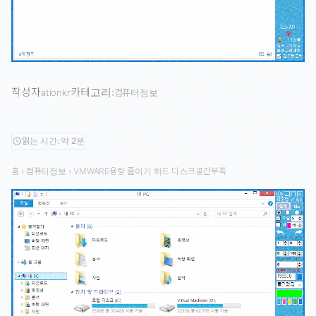
작성자
카테고리:
ationkr
컴퓨터정보
읽는 시간: 약 2분
schedule
홈
›
컴퓨터정보
›
VMWARE용량 줄이기 하드 디스크공간부족