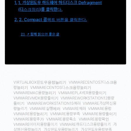
1. 가상윈도우 하드웨어 하드디스크 Defragment
(디스크정리)를 클릭한다.
2. Compact 콤팩트 버튼을 클릭한다.
📌 함께 읽으면 좋은 글
VIRTUALBOX윈도우용량늘리기
VMWARECENTOS7디스크용
량늘리기
VMWARECENTOS디스크용량늘리기
VMWAREMAC용량늘리기
VMWAREPLAYER용량줄이기
VMWAREVMDK용량줄이기
VMWAREWORKSTATION12용량
줄이기
VMWAREWORKSTATION15에러
VMWARE가상머신용
량늘리기
VMWARE실행에러
VMWARE에러
VMWARE용량
VMWARE용량늘리기
VMWARE용량부족
VMWARE용량줄이기
VMWARE용량추가
VMWARE용량축소
VMWARE용량확인
VMWARE이미지용량줄이기
VMWARE하드디스크용량줄이기
가
상머신용량늘리기
가상윈도우용량늘리기
가상윈도우용량부족