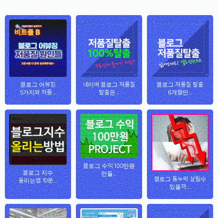
블로그 어뷰징
네이버 블로그 저품질
블로그 저품질 탈출
5가지와 저품...
탈출은...
6개월만...
블로그 수익 100만원
블로그 지수
만들...
블로그 통누락 살릴수
올리는법 10분...
있을까...