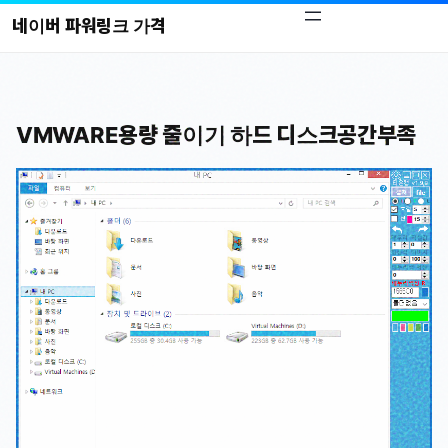
콘
네이버 파워링크 가격
텐
츠
로
바
VMWARE용량 줄이기 하드 디스크공간부족
로
가
기