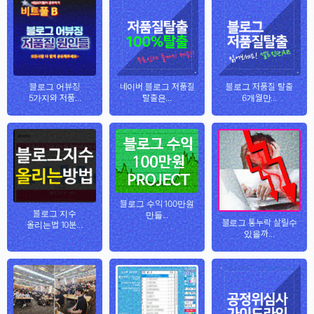
블로그 어뷰징
네이버 블로그 저품질
블로그 저품질 탈출
5가지와 저품...
탈출은...
6개월만...
블로그 수익 100만원
블로그 지수
만들...
블로그 통누락 살릴수
올리는법 10분...
있을까...