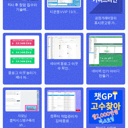
퇴사 후 창업 집수리
기술배...
티온캡 VVIP 1.9.11...
공정거래위원회
표시광고법 가...
네이버 블로그 이웃
수 확인...
네이버 인기 아이디
블로그 이웃 늘리기
만들기 ...
배너 자...
사모님
컴퓨터 작업관리자
클릭시스템구축의
강제종료 ...
sh...