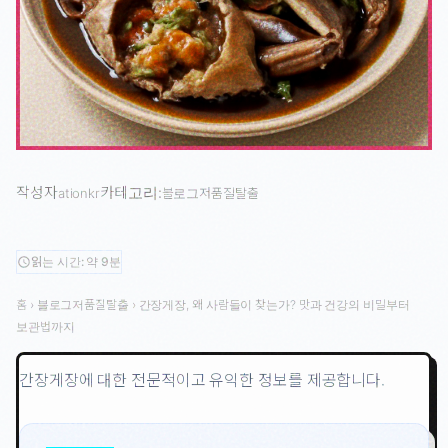
작성자
카테고리:
ationkr
블로그저품질탈출
읽는 시간: 약 9분
schedule
홈
›
블로그저품질탈출
›
간장게장, 왜 사람들이 찾는가? 맛과 건강의 비밀부터
보관법까지
간장게장에 대한 전문적이고 유익한 정보를 제공합니다.