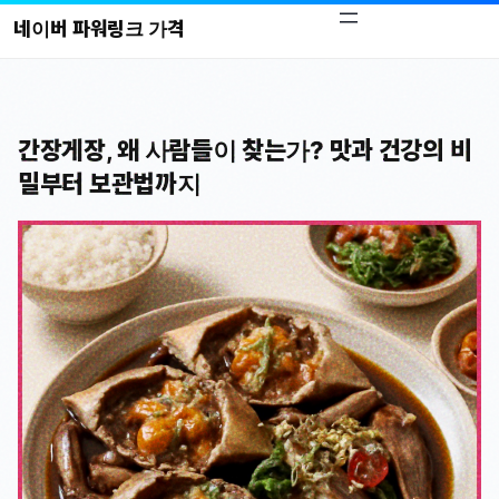
콘
네이버 파워링크 가격
텐
츠
로
바
간장게장, 왜 사람들이 찾는가? 맛과 건강의 비
로
밀부터 보관법까지
가
기