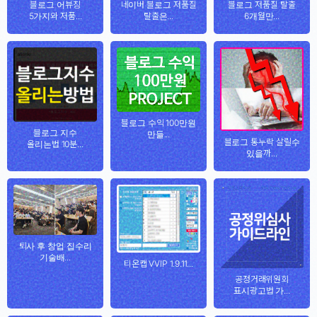
블로그 어뷰징
네이버 블로그 저품질
블로그 저품질 탈출
5가지와 저품...
탈출은...
6개월만...
블로그 수익 100만원
블로그 지수
만들...
블로그 통누락 살릴수
올리는법 10분...
있을까...
퇴사 후 창업 집수리
기술배...
티온캡 VVIP 1.9.11...
공정거래위원회
표시광고법 가...