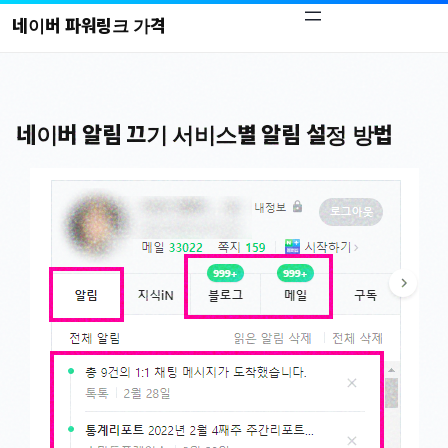
콘
네이버 파워링크 가격
텐
츠
로
바
네이버 알림 끄기 서비스별 알림 설정 방법
로
가
기