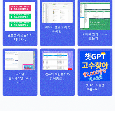
네이버 블로그 이웃
수 확인...
네이버 인기 아이디
블로그 이웃 늘리기
만들기 ...
배너 자...
사모님
컴퓨터 작업관리자
클릭시스템구축의
강제종료 ...
sh...
챗GPT 사용법
프롬프트 이...