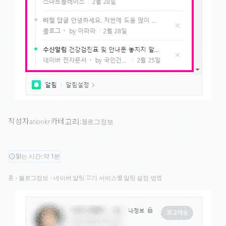
작성자
카테고리:
ationkr
블로그정보
읽는 시간: 약 1분
schedule
홈
›
블로그정보
›
네이버 알림 끄기 서비스별 알림 설정 방법