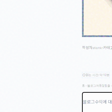
작성자
카테
ationkr
읽는 시간: 약 12분
schedule
홈
›
블로그저품질탈출
블로그수익에 대