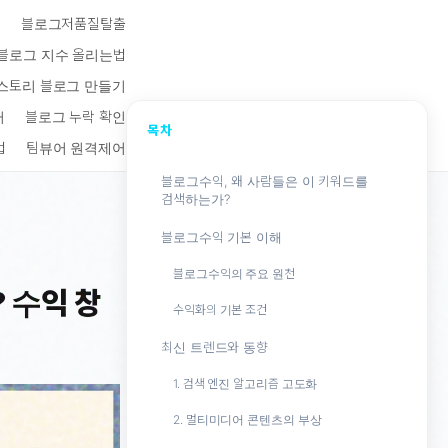
키
블로그저품질탈출
블로그 지수 올리는법
스토리 블로그 만들기
터
블로그 누락 확인
목차
법
팀뷰어 원격제어
블로그수익, 왜 사람들은 이 키워드를
검색하는가?
블로그수익 기본 이해
블로그수익의 주요 원천
 수익 창
수익화의 기본 조건
최신 트렌드와 동향
1. 검색 엔진 알고리즘 고도화
2. 멀티미디어 콘텐츠의 부상