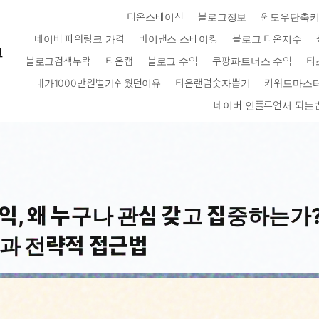
티온스테이션
블로그정보
윈도우단축
네이버 파워링크 가격
바이낸스 스테이킹
블로그 티온지수
크
블로그검색누락
티온캡
블로그 수익
쿠팡파트너스 수익
티
내가1000만원벌기쉬웠던이유
티온랜덤숫자뽑기
키워드마스
네이버 인플루언서 되는
, 왜 누구나 관심 갖고 집중하는가?
과 전략적 접근법