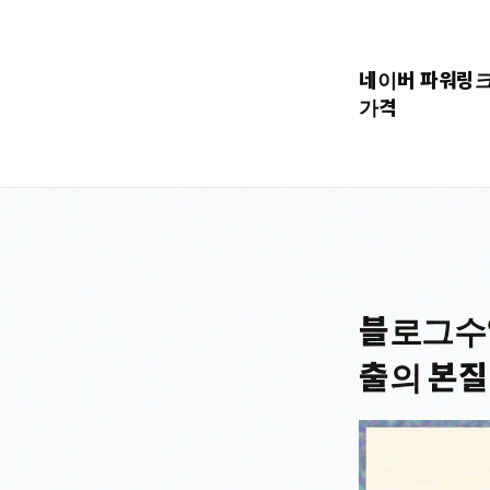
콘
텐
네이버 파워링
츠
가격
로
바
로
가
기
블로그수익
출의 본질