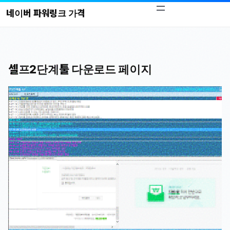
콘
네이버 파워링크 가격
텐
츠
로
바
셀프2단계툴 다운로드 페이지
로
가
기