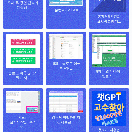
퇴사 후 창업 집수리
기술배...
티온캡 VVIP 1.9.11...
공정거래위원회
표시광고법 가...
네이버 블로그 이웃
수 확인...
네이버 인기 아이디
블로그 이웃 늘리기
만들기 ...
배너 자...
사모님
컴퓨터 작업관리자
클릭시스템구축의
강제종료 ...
sh...
챗GPT 사용법