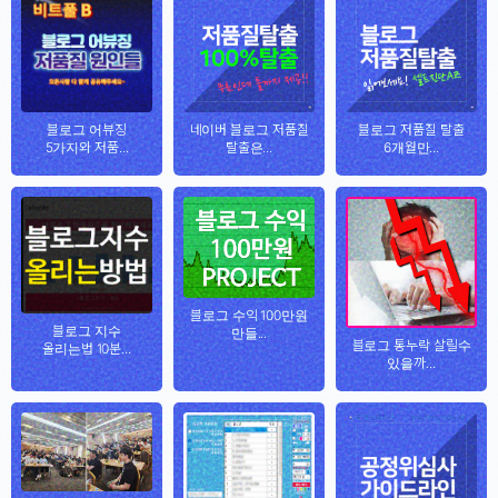
블로그 어뷰징
네이버 블로그 저품질
블로그 저품질 탈출
5가지와 저품...
탈출은...
6개월만...
블로그 수익 100만원
블로그 지수
만들...
블로그 통누락 살릴수
올리는법 10분...
있을까...