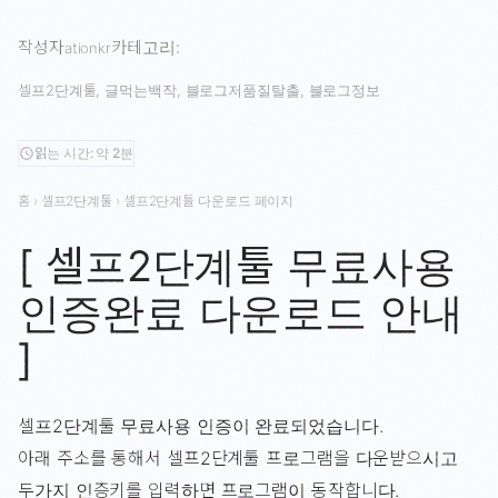
작성자
카테고리:
ationkr
셀프2단계툴
, 
글먹는백작
, 
블로그저품질탈출
, 
블로그정보
읽는 시간: 약 2분
schedule
홈
›
셀프2단계툴
›
셀프2단계툴 다운로드 페이지
[ 셀프2단계툴 무료사용
인증완료 다운로드 안내
]
셀프2단계툴 무료사용 인증이 완료되었습니다.
아래 주소를 통해서 셀프2단계툴 프로그램을 다운받으시고
두가지 인증키를 입력하면 프로그램이 동작합니다.