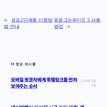
←
셀프2단계툴 신청방
블로그순위티온 3 사용
법 안내
방법
→
더 많은 게시물
모바일 방문자에게 투텔링크를 먼저
2026년 8월
5일
보여주는 순서