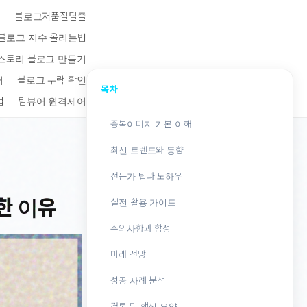
키
블로그저품질탈출
블로그 지수 올리는법
스토리 블로그 만들기
터
블로그 누락 확인
목차
법
팀뷰어 원격제어
중복이미지 기본 이해
최신 트렌드와 동향
전문가 팁과 노하우
한 이유
실전 활용 가이드
주의사항과 함정
미래 전망
성공 사례 분석
결론 및 핵심 요약