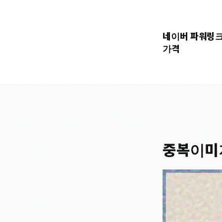
콘
텐
네이버 파워링
츠
가격
로
바
로
가
기
중복이미지