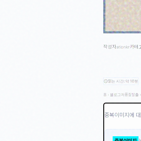
작성자
카테
ationkr
읽는 시간: 약 10분
schedule
홈
›
블로그저품질탈출
중복이미지에 대
중복이미지