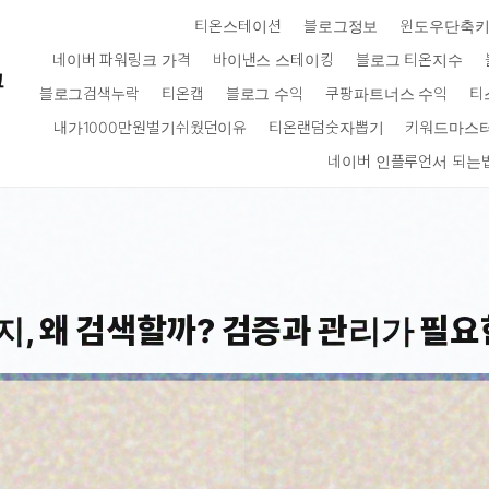
티온스테이션
블로그정보
윈도우단축
네이버 파워링크 가격
바이낸스 스테이킹
블로그 티온지수
크
블로그검색누락
티온캡
블로그 수익
쿠팡파트너스 수익
티
내가1000만원벌기쉬웠던이유
티온랜덤숫자뽑기
키워드마스
네이버 인플루언서 되는
, 왜 검색할까? 검증과 관리가 필요