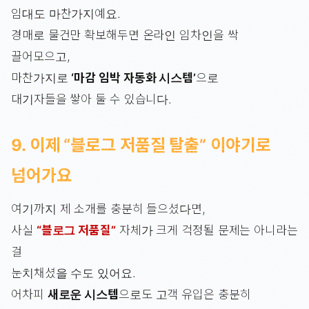
임대도 마찬가지예요.
경매로 물건만 확보해두면 온라인 임차인을 싹
끌어모으고,
마찬가지로
‘마감 임박 자동화 시스템’
으로
대기자들을 쌓아 둘 수 있습니다.
9. 이제 “블로그 저품질 탈출” 이야기로
넘어가요
여기까지 제 소개를 충분히 들으셨다면,
사실
“블로그 저품질”
자체가 크게 걱정될 문제는 아니라는
걸
눈치채셨을 수도 있어요.
어차피
새로운 시스템
으로도 고객 유입은 충분히