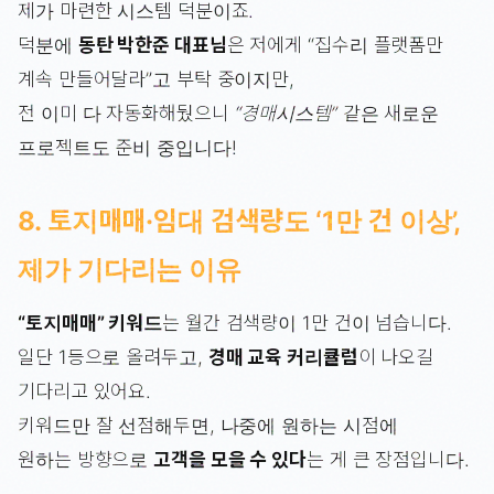
제가 마련한 시스템 덕분이죠.
덕분에
동탄 박한준 대표님
은 저에게 “집수리 플랫폼만
계속 만들어달라”고 부탁 중이지만,
전 이미 다 자동화해뒀으니
“경매시스템”
같은 새로운
프로젝트도 준비 중입니다!
8. 토지매매·임대 검색량도 ‘1만 건 이상’,
제가 기다리는 이유
“토지매매” 키워드
는 월간 검색량이 1만 건이 넘습니다.
일단 1등으로 올려두고,
경매 교육 커리큘럼
이 나오길
기다리고 있어요.
키워드만 잘 선점해두면, 나중에 원하는 시점에
원하는 방향으로
고객을 모을 수 있다
는 게 큰 장점입니다.