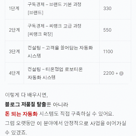
구독경제 – 브랜드 기본 과정
1단계
330
[브랜드]
구독경제 – 씨랭크 고급 과정
2단계
550
[씨랭크 확장]
컨설팅 – 고객을 쓸어담는 자동화
3단계
1100
시스템
컨설팅 – 티온협업 로보티온
4단계
2200 + @
자동화 시스템
이렇게 다 배우시면,
블로그 저품질 탈출
뿐 아니라
돈 되는 자동화
시스템도 직접 구축하실 수 있어요.
그럼 오랫동안 이 분야에서 안정적으로 사업을 이어가실
수 있겠죠.