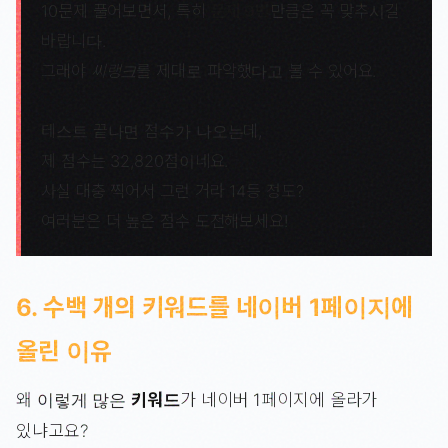
10문제 풀어보면서, 특히
문제 9번
만큼은 꼭 맞추시길
바랍니다.
그래야
씨랭크
를 제대로 파악했다고 볼 수 있어요.
테스트 끝나면 점수가 나오는데,
제 점수는 32,820점이네요.
사실 대충 찍어서 그런 거라 14등 정도?
여러분은 더 높은 점수 도전해보세요!
6. 수백 개의 키워드를 네이버 1페이지에
올린 이유
왜 이렇게 많은
키워드
가 네이버 1페이지에 올라가
있냐고요?