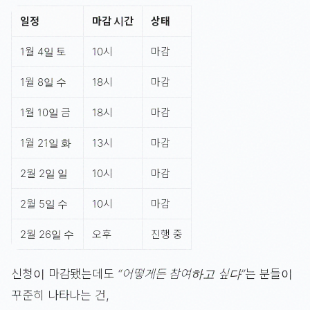
일정
마감 시간
상태
1월 4일 토
10시
마감
1월 8일 수
18시
마감
1월 10일 금
18시
마감
1월 21일 화
13시
마감
2월 2일 일
10시
마감
2월 5일 수
10시
마감
2월 26일 수
오후
진행 중
신청이 마감됐는데도
“어떻게든 참여하고 싶다”
는 분들이
꾸준히 나타나는 건,