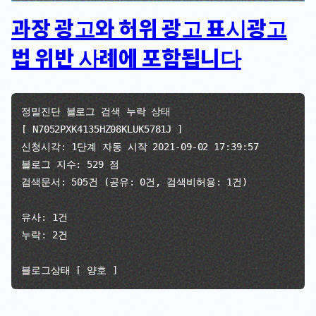
과장 광고와 허위 광고 표시광고
법 위반 사례에 포함됩니다
정밀진단 블로그 검색 누락 상태

[ N7052PXK4135HZ08KLUK5781J ]

신청시각: 1단계 자동 시작 2021-09-02 17:39:57

블로그 지수: 
529
 점

검색문서: 
505
건 (공유: 
0
건, 검색비허용: 
1
건)

유사: 
1
건

누락: 
2
건

블로그상태 [ 
양호
 ]