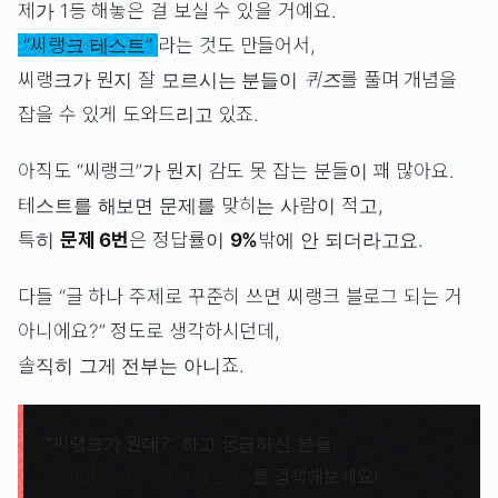
제가 1등 해놓은 걸 보실 수 있을 거예요.
“씨랭크 테스트”
라는 것도 만들어서,
씨랭크가 뭔지 잘 모르시는 분들이
퀴즈
를 풀며 개념을
잡을 수 있게 도와드리고 있죠.
아직도 “씨랭크”가 뭔지 감도 못 잡는 분들이 꽤 많아요.
테스트를 해보면 문제를 맞히는 사람이 적고,
특히
문제 6번
은 정답률이
9%
밖에 안 되더라고요.
다들 “글 하나 주제로 꾸준히 쓰면 씨랭크 블로그 되는 거
아니에요?” 정도로 생각하시던데,
솔직히 그게 전부는 아니죠.
“씨랭크가 뭔데?” 하고 궁금하신 분들,
네이버에서 ‘씨랭크 테스트’
를 검색해보세요!