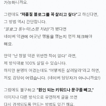
가능하니까요.
그런데도
“저품질 블로그를 꼭 살리고 싶다”
고 하신다면,
그 방법 역시 간단합니다.
“블로그 통누락(스팸 처리)”
가 됐다면
네이버 약관에 어긋난 행동을 했는지 먼저 체크해야
해요.
만약 “난 정말 약관 위반한 적이 없다” 라면,
제 방식대로 100% 살릴 수 있습니다.
하지만 분명히 어겼는데도 “어떻게든 살려달라”라고 하면,
저도 감당이 어렵습니다. (네이버 담당자가 아니니까요!)
그럼에도 불구하고
“원인 되는 키워드나 문구를 빼고,”
이미지나 다른 방식으로 유연하게 글을 쓰면
다시 검색되도록 만드는 방법도 있긴 해요.