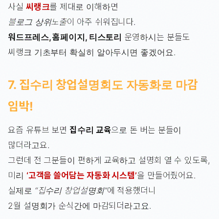
사실
씨랭크
를 제대로 이해하면
블로그 상위노출
이 아주 쉬워집니다.
워드프레스, 홈페이지, 티스토리
운영하시는 분들도
씨랭크 기초부터 확실히 알아두시면 좋겠어요.
7. 집수리 창업설명회도 자동화로 마감
임박!
요즘 유튜브 보면
집수리 교육
으로 돈 버는 분들이
많더라고요.
그런데 전 그분들이 편하게 교육하고 설명회 열 수 있도록,
미리
‘고객을 쓸어담는 자동화 시스템’
을 만들어줬어요.
실제로
“집수리 창업설명회”
에 적용했더니
2월 설명회가 순식간에 마감되더라고요.