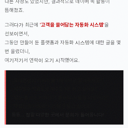
다른 사정도 있었지만, 결과적으로 네이버 쪽 활동이
뜸해졌죠.
그러다가 최근에
‘고객을 쓸어담는 자동화 시스템’
을
선보이면서,
그동안 만들어 둔 플랫폼과 자동화 시스템에 대한 글을 몇
번 올렸더니,
여기저기서 연락이 오기 시작했어요.
“휴대폰성지 키워드를 1페이지로 잡아주세요!”
“제주방수 키워드로 제주도 1등 하고 싶어요!”
“탐정 흥신소 키워드가 통누락·저품질 되었어요!”
“햇썹인증 자동화 시스템 만들고 싶어요!”
등등… 정말 다양한 곳에서 문의가 들어옵니다!