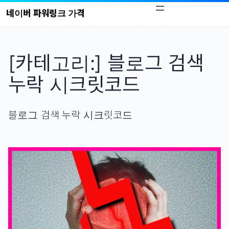
콘
네이버 파워링크 가격
텐
츠
로
[카테고리:]
블로그 검색
바
로
누락 시크릿코드
가
기
블로그 검색 누락 시크릿코드