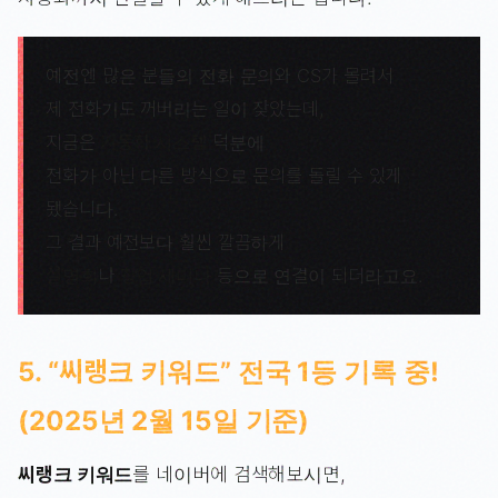
예전엔 많은 분들의 전화 문의와 CS가 몰려서
제 전화기도 꺼버리는 일이 잦았는데,
지금은
자동화 시스템
덕분에
전화가 아닌 다른 방식으로 문의를 돌릴 수 있게
됐습니다.
그 결과 예전보다 훨씬 깔끔하게
설명회
나
창업 세미나
등으로 연결이 되더라고요.
5. “씨랭크 키워드” 전국 1등 기록 중!
(2025년 2월 15일 기준)
씨랭크 키워드
를 네이버에 검색해보시면,