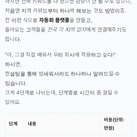
하지만 전국 키워드를 다 받으면 감당이 안 될 수도 있으니,
처음엔 지역 키워드부터 하나씩 해보는 것도 방법이죠.
전 이런 식으로
자동화 플랫폼
을 만들고,
들어오는 고객들을
전국 각 지역 업자
에게 연결해주기도
합니다.
“아, 그걸 직접 배워서 우리 회사에 적용하고 싶다!”
하시면,
컨설팅을 통해 밤새워서라도 하나하나 알려드릴 수
있습니다.
크게 4단계로 나뉘는데, 단계별로 시간이 좀 걸릴 수
있어요.
비용(단위:
단계
내용
만원)