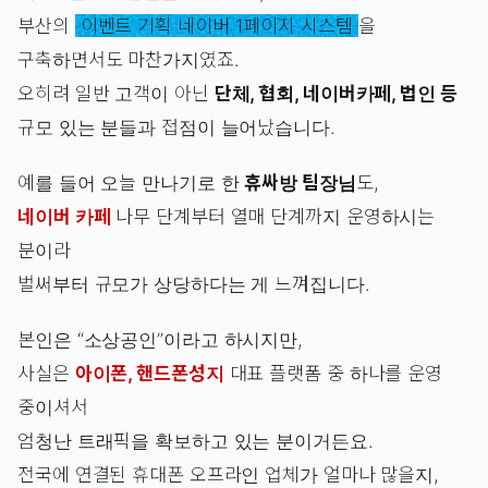
부산의
이벤트 기획 네이버 1페이지 시스템
을
구축하면서도 마찬가지였죠.
오히려 일반 고객이 아닌
단체, 협회, 네이버카페, 법인 등
규모 있는 분들과 접점이 늘어났습니다.
예를 들어 오늘 만나기로 한
휴싸방 팀장님
도,
네이버 카페
나무 단계부터 열매 단계까지 운영하시는
분이라
벌써부터 규모가 상당하다는 게 느껴집니다.
본인은 “소상공인”이라고 하시지만,
사실은
아이폰, 핸드폰성지
대표 플랫폼 중 하나를 운영
중이셔서
엄청난 트래픽을 확보하고 있는 분이거든요.
전국에 연결된 휴대폰 오프라인 업체가 얼마나 많을지,