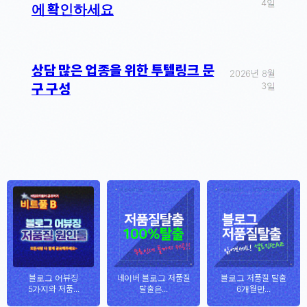
4일
에 확인하세요
상담 많은 업종을 위한 투텔링크 문
2026년 8월
3일
구 구성
블로그 어뷰징
네이버 블로그 저품질
블로그 저품질 탈출
5가지와 저품...
탈출은...
6개월만...