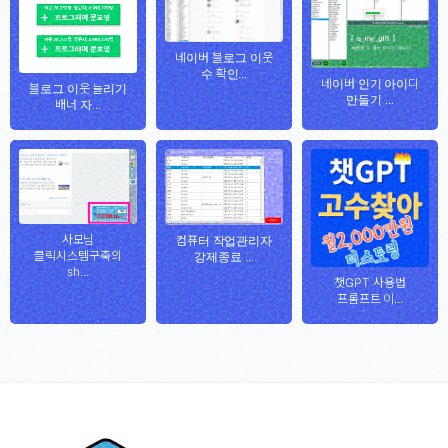
네이버 블로그 이웃
수 확인...
네이버 인기 아이디
블로그 이웃 늘리기
만들기 ...
배너 자...
사모님
컴퓨터 작업관리자
클릭시스템구축의
강제종료 ...
sh...
챗GPT 사용법
프롬프트 이...