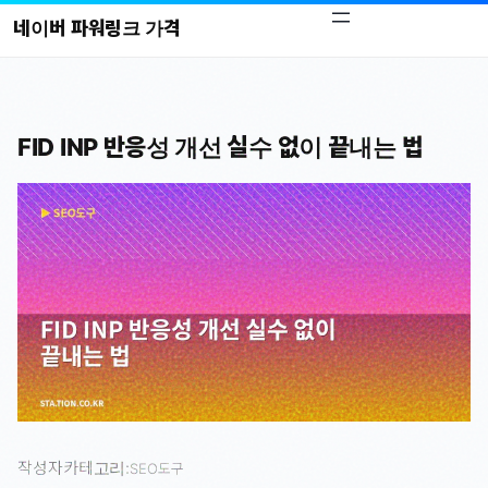
콘
네이버 파워링크 가격
텐
츠
로
바
FID INP 반응성 개선 실수 없이 끝내는 법
로
가
기
작성자
카테고리:
SEO도구