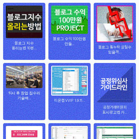
블로그 수익 100만원
블로그 지수
만들...
블로그 통누락 살릴수
올리는법 10분...
있을까...
퇴사 후 창업 집수리
기술배...
티온캡 VVIP 1.9.11...
공정거래위원회
표시광고법 가...