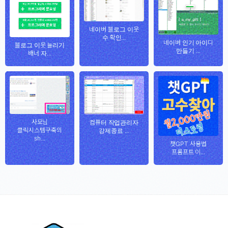
네이버 블로그 이웃
수 확인...
네이버 인기 아이디
블로그 이웃 늘리기
만들기 ...
배너 자...
사모님
컴퓨터 작업관리자
클릭시스템구축의
강제종료 ...
sh...
챗GPT 사용법
프롬프트 이...