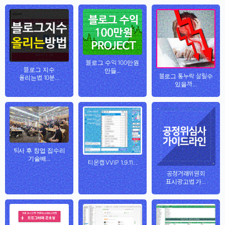
블로그 수익 100만원
블로그 지수
만들...
블로그 통누락 살릴수
올리는법 10분...
있을까...
퇴사 후 창업 집수리
기술배...
티온캡 VVIP 1.9.11...
공정거래위원회
표시광고법 가...