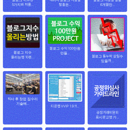
5가지와 저품...
탈출은...
6개월만...
블로그 수익 100만원
블로그 지수
만들...
블로그 통누락 살릴수
올리는법 10분...
있을까...
퇴사 후 창업 집수리
기술배...
티온캡 VVIP 1.9.11...
공정거래위원회
표시광고법 가...