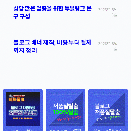
상담 많은 업종을 위한 투텔링크 문
2026년 8월
3일
구 구성
블로그 배너 제작, 비용부터 절차
2026년 8월
1일
까지 정리
블로그 어뷰징
네이버 블로그 저품질
블로그 저품질 탈출