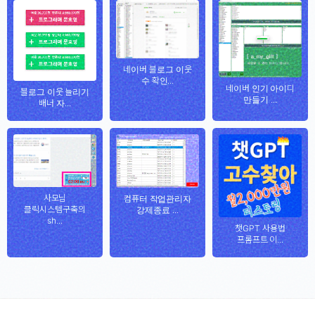
네이버 블로그 이웃
수 확인...
네이버 인기 아이디
블로그 이웃 늘리기
만들기 ...
배너 자...
사모님
컴퓨터 작업관리자
클릭시스템구축의
강제종료 ...
sh...
챗GPT 사용법
프롬프트 이...