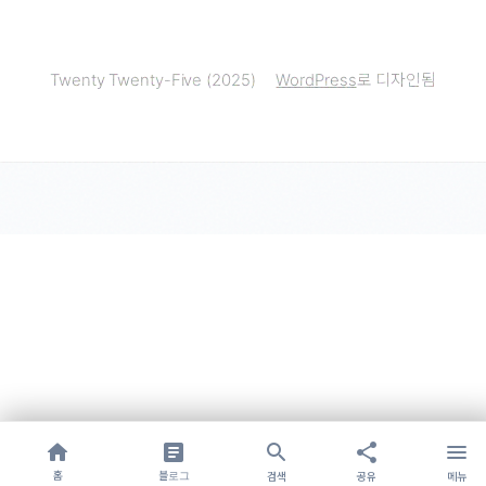
Twenty Twenty-Five (2025)
WordPress
로 디자인됨
search
share
menu
home
article
홈
블로그
검색
공유
메뉴