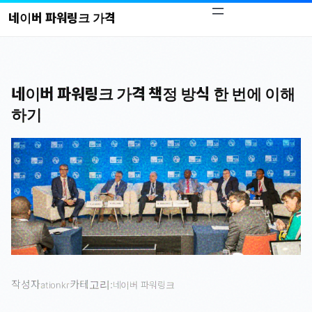
콘
네이버 파워링크 가격
텐
츠
로
바
네이버 파워링크 가격 책정 방식 한 번에 이해
로
하기
가
기
작성자
카테고리:
ationkr
네이버 파워링크